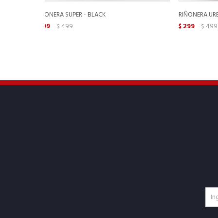
RIÑONERA SUPER - BLACK
RIÑONERA UR
199
499
299
499
$
$
$
$