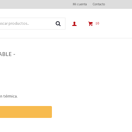
Mi cuenta
Contacto
0
$
BLE -
n térmica.