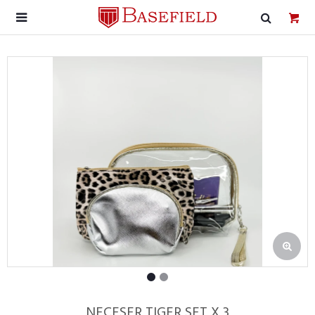

NECESER TIGER SET X 3