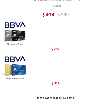
GD15
349
599
$
$
297
$
314
$
Métodos y costos de envío