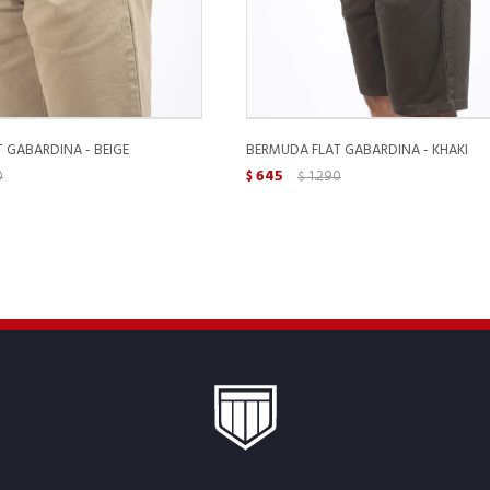
 GABARDINA - BEIGE
BERMUDA FLAT GABARDINA - KHAKI
0
645
1.290
$
$