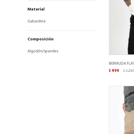
Material
Gabardina
Composición
Algodón/spandex
BERMUDA FLAT 
499
1.29
$
$