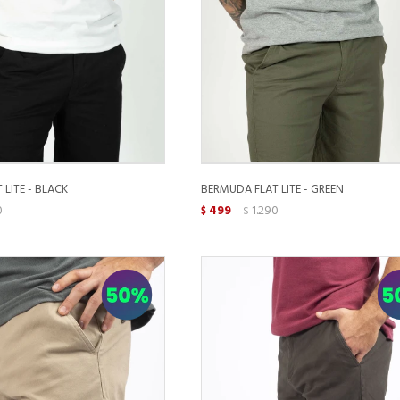
LITE - BLACK
BERMUDA FLAT LITE - GREEN
0
499
1.290
$
$