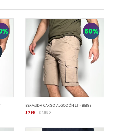
Y
BERMUDA CARGO ALGODÓN LT - BEIGE
795
1.890
$
$