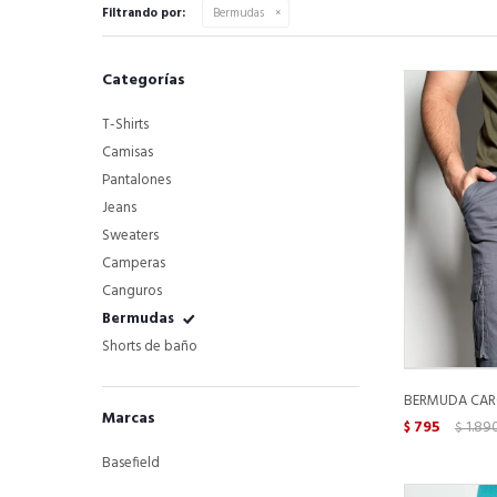
Filtrando por:
Bermudas
Categorías
T-Shirts
Camisas
Pantalones
Jeans
Sweaters
Camperas
Canguros
Bermudas
Shorts de baño
BERMUDA CAR
Marcas
795
1.89
$
$
Basefield