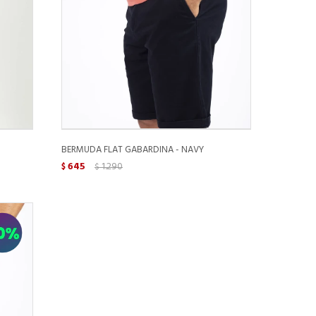
BERMUDA FLAT GABARDINA - NAVY
645
1.290
$
$