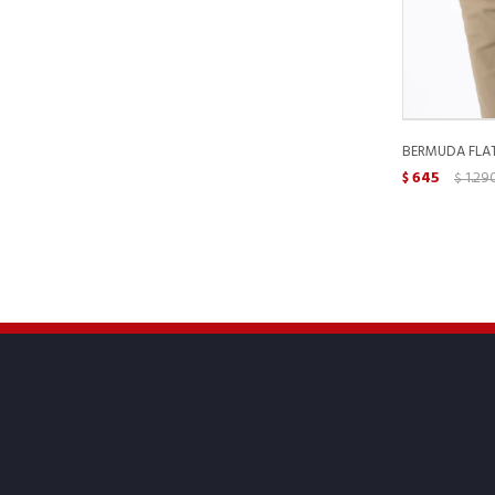
BERMUDA FLAT
645
1.29
$
$