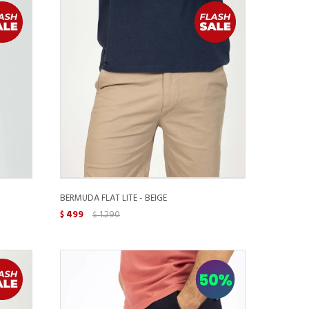
BERMUDA FLAT LITE - BEIGE
499
1.290
$
$