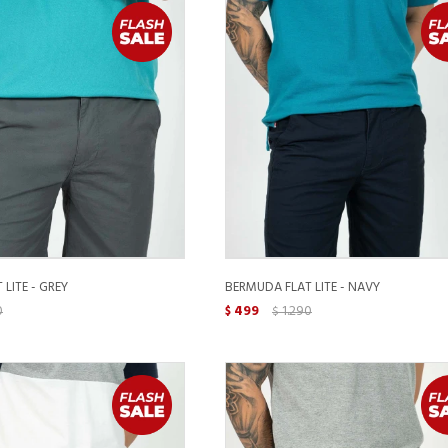
LITE - GREY
BERMUDA FLAT LITE - NAVY
0
499
1.290
$
$