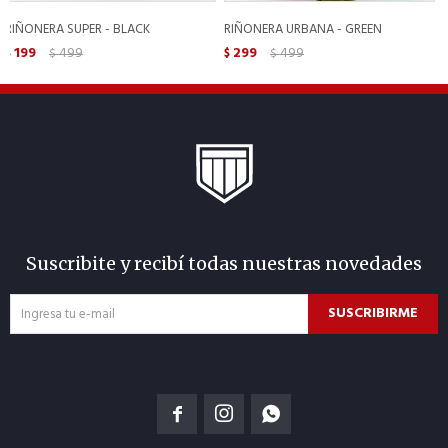
RIÑONERA SUPER - BLACK
RIÑONERA URBANA - GREEN
199
499
299
499
$
$
$
$
Suscribite y recibí todas nuestras novedades
SUSCRIBIRME


