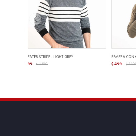
SWEATER STRIPE - LIGHT GREY
REMERA CON C
499
1.190
499
1.19
$
$
$
$