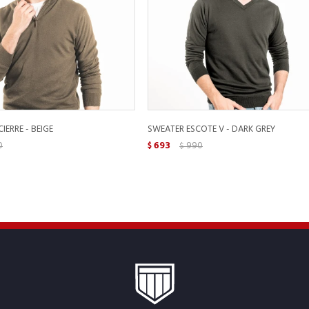
IERRE - BEIGE
SWEATER ESCOTE V - DARK GREY
0
693
990
$
$