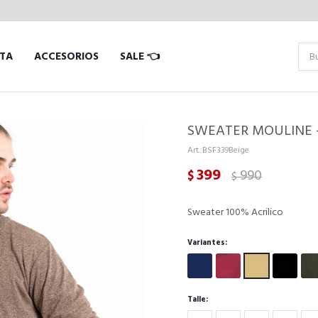
TA
ACCESORIOS
SALE 👈
SWEATER MOULINE -
BSF339Beige
399
990
$
$
Sweater 100% Acrilico
Variantes:
Talle: