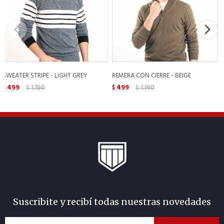
SWEATER STRIPE - LIGHT GREY
REMERA CON CIERRE - BEIGE
499
1.190
499
1.190
$
$
$
$
Suscribite y recibí todas nuestras novedades