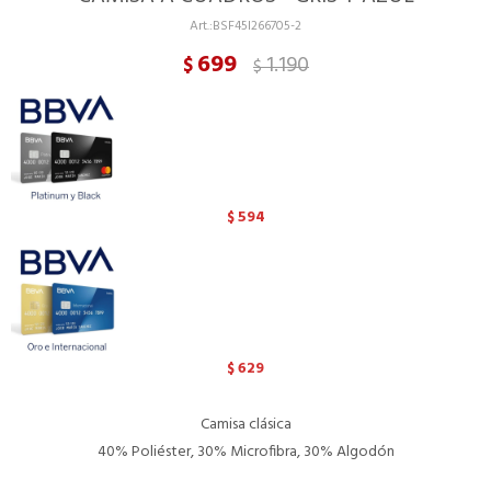
BSF45I266705-2
699
1.190
$
$
594
$
629
$
Camisa clásica
40% Poliéster, 30% Microfibra, 30% Algodón