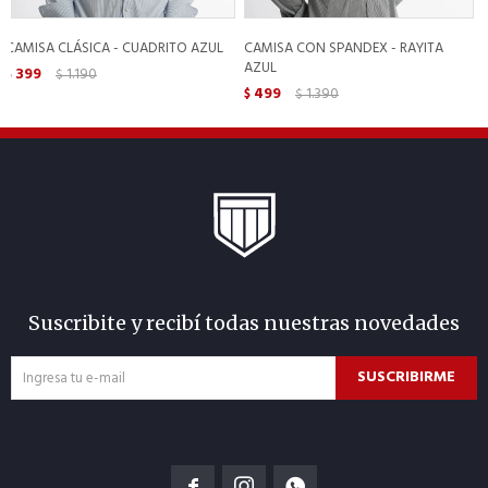
CAMISA CLÁSICA - CUADRITO AZUL
CAMISA CON SPANDEX - RAYITA
AZUL
399
1.190
$
$
499
1.390
$
$
Suscribite y recibí todas nuestras novedades
SUSCRIBIRME


