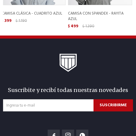
CAMISA CLÁSICA - CUADRITO AZUL
CAMISA CON SPANDEX - RAYITA
AZUL
399
1.190
$
$
499
1.390
$
$
Suscribite y recibí todas nuestras novedades
SUSCRIBIRME


