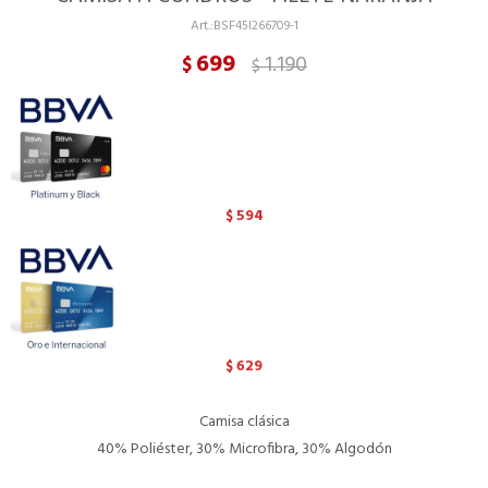
BSF45I266709-1
699
1.190
$
$
594
$
629
$
Camisa clásica
40% Poliéster, 30% Microfibra, 30% Algodón