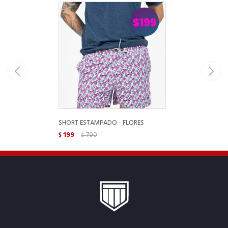
SHORT ESTAMPADO - FLORES
199
790
$
$