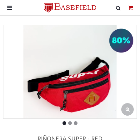

RIÑONERA SUPER - RED