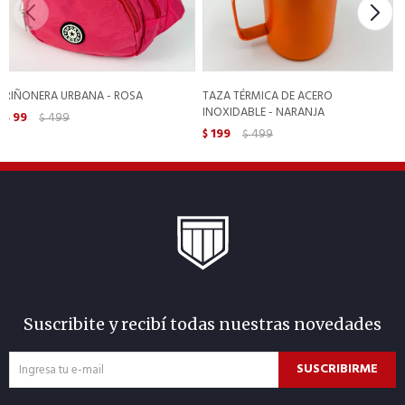
RIÑONERA URBANA - ROSA
TAZA TÉRMICA DE ACERO
INOXIDABLE - NARANJA
99
499
$
$
199
499
$
$
Suscribite y recibí todas nuestras novedades
SUSCRIBIRME