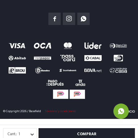



© Copyright 2026 / Basefield
Términos y condiciones
1
COMPRAR