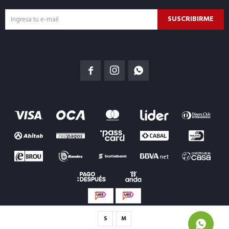
SUSCRIBIRME



S
M
© Copyright 2026 / Basefield
Términos y condiciones