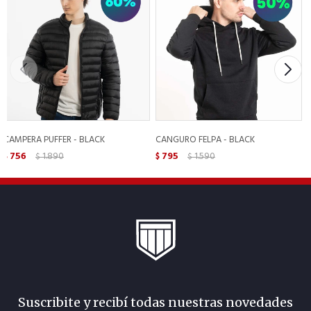
CAMPERA PUFFER - BLACK
CANGURO FELPA - BLACK
756
1.890
795
1.590
$
$
$
$
Suscribite y recibí todas nuestras novedades