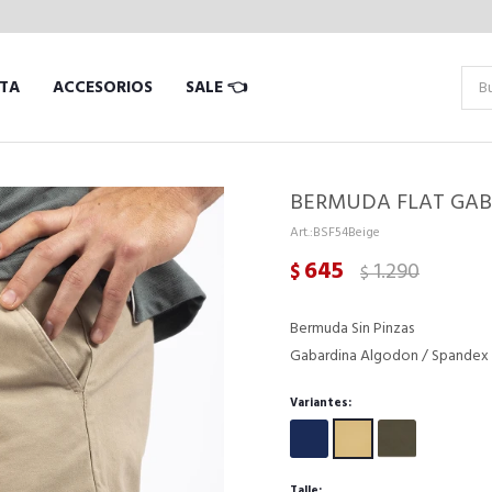
TA
ACCESORIOS
SALE 👈
BERMUDA FLAT GABA
BSF54Beige
645
1.290
$
$
Bermuda Sin Pinzas
Gabardina Algodon / Spandex
Variantes:
Talle: