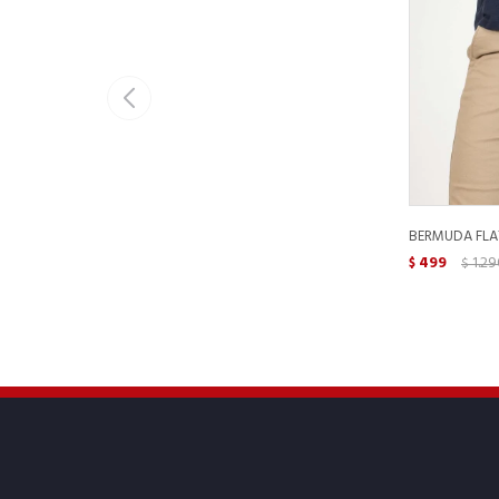
BERMUDA FLAT 
499
1.29
$
$