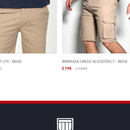
LITE - BEIGE
BERMUDA CARGO ALGODÓN LT - BEIGE
0
795
1.890
$
$