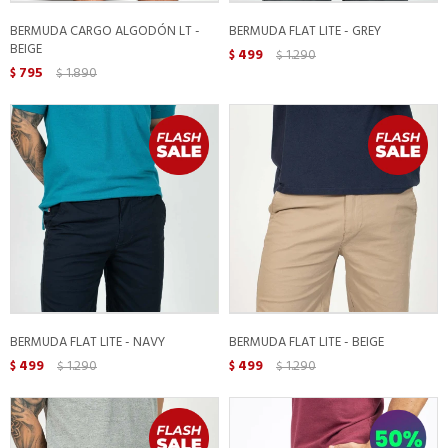
BERMUDA CARGO ALGODÓN LT -
BERMUDA FLAT LITE - GREY
BEIGE
499
1.290
$
$
795
1.890
$
$
BERMUDA FLAT LITE - NAVY
BERMUDA FLAT LITE - BEIGE
499
1.290
499
1.290
$
$
$
$