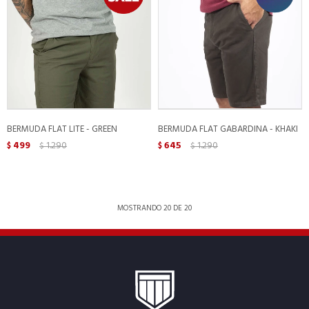
BERMUDA FLAT LITE - GREEN
BERMUDA FLAT GABARDINA - KHAKI
499
1.290
645
1.290
$
$
$
$
MOSTRANDO
20
DE
20