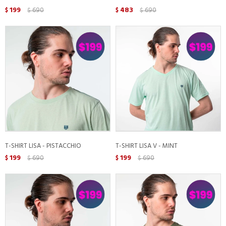
199
690
483
690
$
$
$
$
T-SHIRT LISA - PISTACCHIO
T-SHIRT LISA V - MINT
199
690
199
690
$
$
$
$