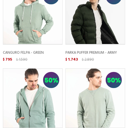
CANGURO FELPA - GREEN
PARKA PUFFER PREMIUM - ARMY
795
1.590
1.743
2.890
$
$
$
$