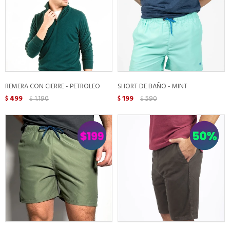
REMERA CON CIERRE - PETROLEO
SHORT DE BAÑO - MINT
499
1.190
199
590
$
$
$
$