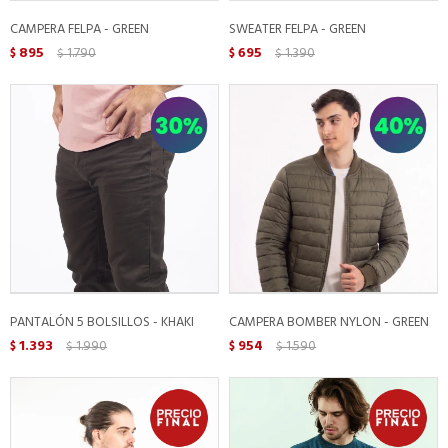
CAMPERA FELPA - GREEN
SWEATER FELPA - GREEN
895
1.790
695
1.390
$
$
$
$
PANTALÓN 5 BOLSILLOS - KHAKI
CAMPERA BOMBER NYLON - GREEN
1.393
1.990
954
1.590
$
$
$
$