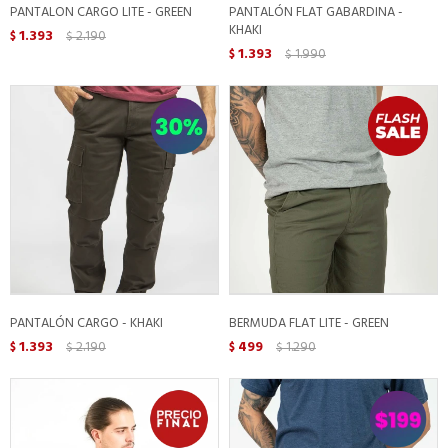
PANTALON CARGO LITE - GREEN
PANTALÓN FLAT GABARDINA -
KHAKI
1.393
2.190
$
$
1.393
1.990
$
$
PANTALÓN CARGO - KHAKI
BERMUDA FLAT LITE - GREEN
1.393
2.190
499
1.290
$
$
$
$