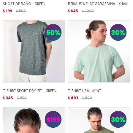
SHORT DE BAÑO - GREEN
BERMUDA FLAT GABARDINA - KHAKI
199
590
645
1.290
$
$
$
$
T-SHIRT SPORT DRY-FIT - GREEN
T-SHIRT LISA - MINT
345
690
483
690
$
$
$
$