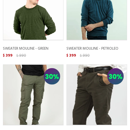
SWEATER MOULINE - GREEN
SWEATER MOULINE - PETROLEO
399
990
399
990
$
$
$
$