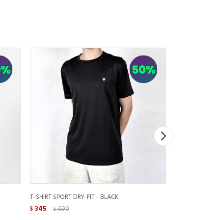
T-SHIRT SPORT DRY-FIT - BLACK
T-SHIRT PRINT 
345
690
445
890
$
$
$
$