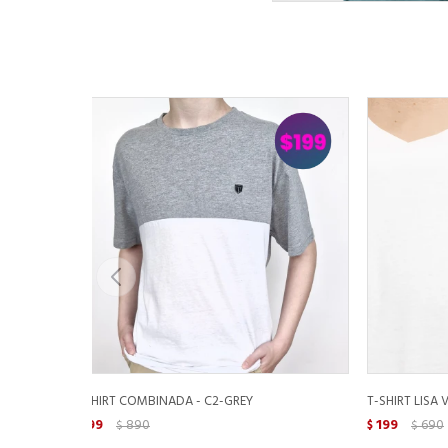
T-SHIRT COMBINADA - C2-GREY
T-SHIRT LISA 
199
890
199
690
$
$
$
$