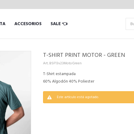
TA
ACCESORIOS
SALE 👈
T-SHIRT PRINT MOTOR - GREEN
BSF13v23MotoGreen
T-Shirt estampada
60% Algodón 40% Poliester
Este artículo está agotado.