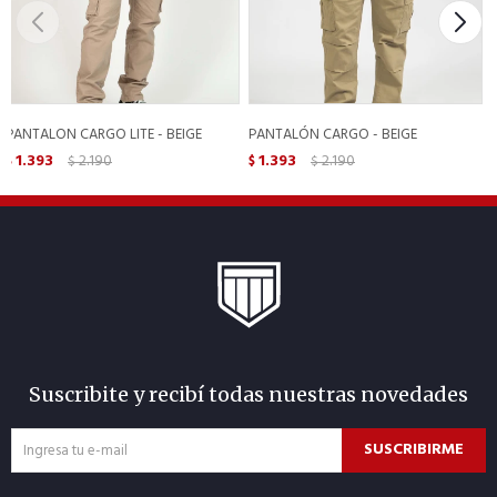
PANTALON CARGO LITE - BEIGE
PANTALÓN CARGO - BEIGE
1.393
2.190
1.393
2.190
$
$
$
$
Suscribite y recibí todas nuestras novedades
SUSCRIBIRME