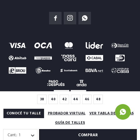



38
40
42
44
46
48
© Copyright 2026 / Basefield
Términos y condiciones
CONOCÉ TU TALLE
PROBADOR VIRTUAL
VER TABLA DE MEDIDAS
GUÍA DE TALLES
1
COMPRAR