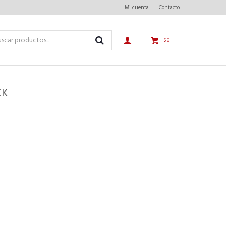
Mi cuenta
Contacto
0
$
CK