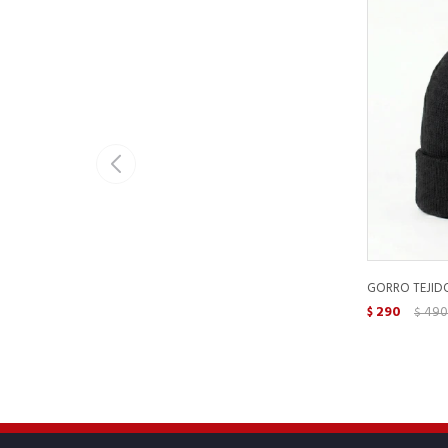
GORRO TEJIDO
290
490
$
$